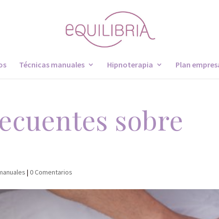
os
Técnicas manuales
Hipnoterapia
Plan empres
recuentes sobre
 manuales
|
0 Comentarios