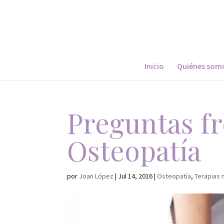
Inicio
Quiénes som
Preguntas f
Osteopatía
por
Joan López
|
Jul 14, 2016
|
Osteopatía
,
Terapias